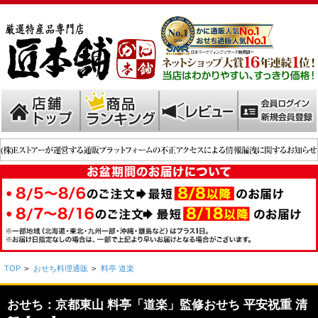
TOP
>
おせち料理通販
>
料亭 道楽
おせち：京都東山 料亭「道楽」監修おせち 平安祝重 清