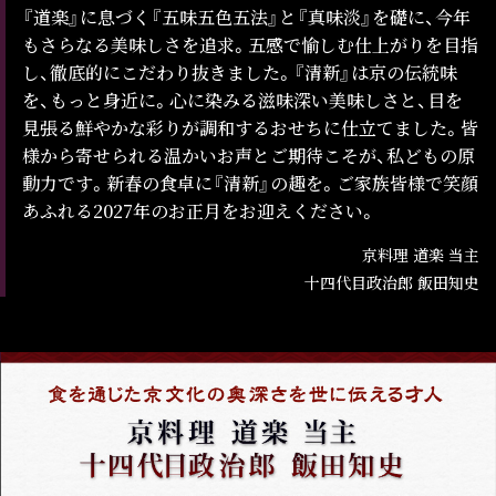
『道楽』に息づく『五味五色五法』と『真味淡』を礎に、今年
もさらなる美味しさを追求。五感で愉しむ仕上がりを目指
し、徹底的にこだわり抜きました。『清新』は京の伝統味
を、もっと身近に。心に染みる滋味深い美味しさと、目を
見張る鮮やかな彩りが調和するおせちに仕立てました。皆
様から寄せられる温かいお声とご期待こそが、私どもの原
動力です。新春の食卓に『清新』の趣を。ご家族皆様で笑顔
あふれる2027年のお正月をお迎えください。
京料理 道楽 当主
十四代目政治郎 飯田知史