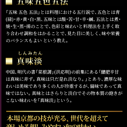
「五味 五色 五法」とは料理における五行説で、五色とは青
(緑)・赤・黄・白・黒、五味とは酸・苦・甘・辛・鹹、五法とは煮・
焼・生・蒸・揚のことで、色彩と味わいと料理法を上手く取
り合わせ調和をはかることで、見た目に美しく、味や栄養
のバランスもよい という教え。
中国、明代の書「菜根譚」(洪応明)の前集にある「醲肥辛甘
は真味に非ず。真味は只だ是れ淡なり。」とあり、濃厚な味
わいは美味であり多くの人が珍重するが、偏味であって真
味ではない。真味とはさらりと淡白でその物本質の飽きが
こない味わいを「真味淡」という。