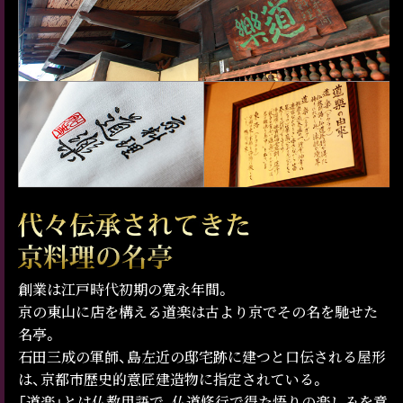
創業は江戸時代初期の寛永年間。
京の東山に店を構える道楽は古より京でその名を馳せた
名亭。
石田三成の軍師、島左近の邸宅跡に建つと口伝される屋形
は、京都市歴史的意匠建造物に指定されている。
「道楽」とは仏教用語で、仏道修行で得た悟りの楽しみを意