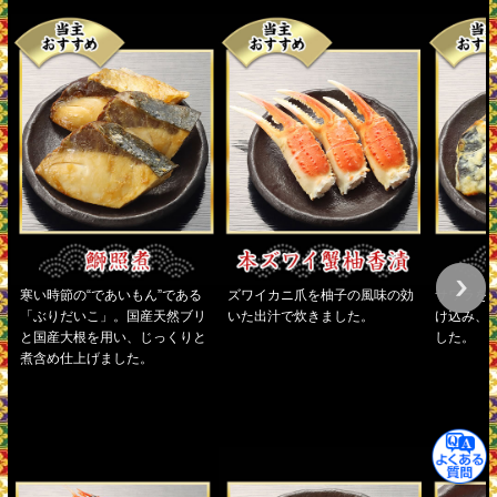
寒い時節の“であいもん”である
ズワイカニ爪を柚子の風味の効
サワラを
「ぶりだいこ」。国産天然ブリ
いた出汁で炊きました。
け込み、
と国産大根を用い、じっくりと
した。
煮含め仕上げました。