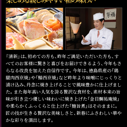
『清新』は、初めての方も、昨年ご満足いただいた方も、す
べてのお客様に驚きと喜びをお届けできるよう、今年もさ
らなる改良を加えた自信作です。今年は、徳島県産の「鶏
腿肉西京焼」や「鰆西京焼」など昨年より味噌にじっくりと
漬け込み、丹念に焼き上げることで風味豊かに仕上げまし
た。また毎年高い人気を誇る贅沢な食材を、素材本来の旨
味が引き立つ優しい味わいに焼き上げた「金目鯛祐庵焼」
や柔らかくふっくらと仕上げた「鮑旨煮」はそのままに。
匠の技が生きる贅沢な美味しさと、新春にふさわしい華や
かな彩りを演出します。