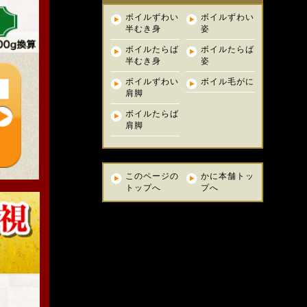
ボイルずわい
ボイルずわい
半むき身
姿
ボイルたらば
ボイルたらば
半むき身
姿
ボイルずわい
ボイル毛がに
肩脚
ボイルたらば
肩脚
このページの
かに本舗トッ
トップへ
プへ